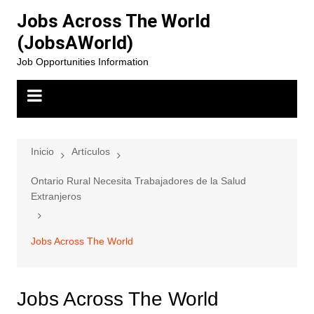
Saltar
Jobs Across The World
al
(JobsAWorld)
contenido
Job Opportunities Information
Inicio
Artículos
Ontario Rural Necesita Trabajadores de la Salud
Extranjeros
Jobs Across The World
Jobs Across The World