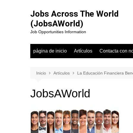
Saltar
al
Jobs Across The World
contenido
(JobsAWorld)
Job Opportunities Information
página de inicio
Artículos
Contacta con n
Inicio
Artículos
La Educación Financiera Bene
JobsAWorld