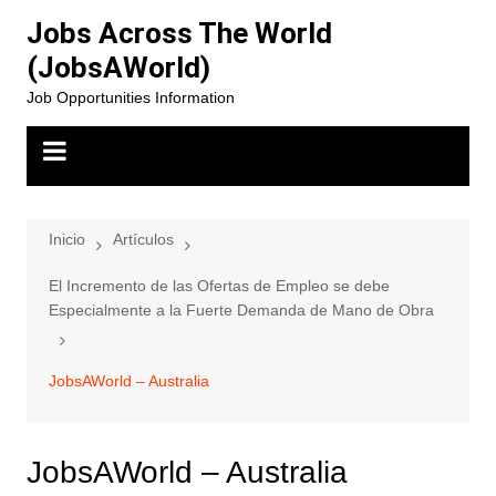
Saltar
Jobs Across The World
al
(JobsAWorld)
contenido
Job Opportunities Information
Inicio
Artículos
El Incremento de las Ofertas de Empleo se debe
Especialmente a la Fuerte Demanda de Mano de Obra
JobsAWorld – Australia
JobsAWorld – Australia